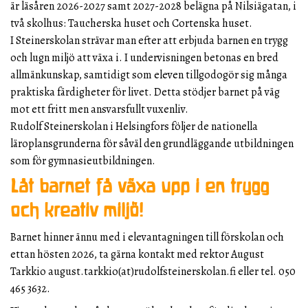
är läsåren 2026-2027 samt 2027-2028 belägna på Nilsiägatan, i
två skolhus: Taucherska huset och Cortenska huset.
I Steinerskolan strävar man efter att erbjuda barnen en trygg
och lugn miljö att växa i. I undervisningen betonas en bred
allmänkunskap, samtidigt som eleven tillgodogör sig många
praktiska färdigheter för livet. Detta stödjer barnet på väg
mot ett fritt men ansvarsfullt vuxenliv.
Rudolf Steinerskolan i Helsingfors följer de nationella
läroplansgrunderna för såväl den grundläggande utbildningen
som för gymnasieutbildningen.
Låt barnet få växa upp i en trygg
och kreativ miljö!
Barnet hinner ännu med i elevantagningen till förskolan och
ettan hösten 2026, ta gärna kontakt med rektor August
Tarkkio august.tarkkio(at)rudolfsteinerskolan.fi eller tel. 050
465 3632.