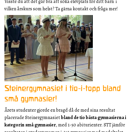
Visste du att det går bra att söka elevplats för ditt barn i
vilken årskurs som helst? Ta gärna kontakt och fråga mer!
Steinergymnasiet i tio-i-topp bland
små gymnasier!
Årets studenter gjorde en bragd då de med sina resultat
placerade Steinergymnasiet
bland de tio bästa gymnasierna i
kategorin små gymnasier
, med 1-50 abiturienter. STT jämför