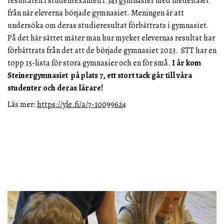
resultaten i studentexamen i 343 gymnasier med medeltalet
från när eleverna började gymnasiet. Meningen är att
undersöka om deras studieresultat förbättrats i gymnasiet.
På det här sättet mäter man hur mycket elevernas resultat har
förbättrats från det att de började gymnasiet 2023. STT har en
topp 15-lista för stora gymnasier och en för små.
I år kom
Steinergymnasiet på plats 7, ett stort tack går till våra
studenter och deras lärare!
Läs mer:
https://yle.fi/a/7-10099624