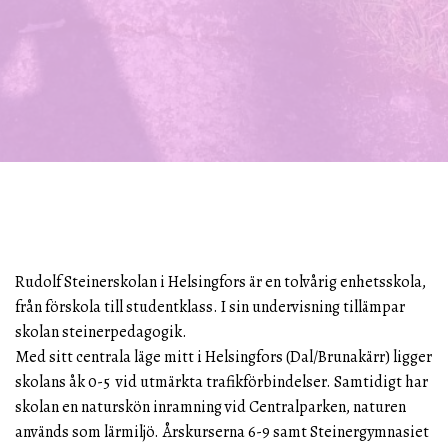
Rudolf Steinerskolan i Helsingfors är en tolvårig enhetsskola,
från förskola till studentklass. I sin undervisning tillämpar
skolan steinerpedagogik.
Med sitt centrala läge mitt i Helsingfors (Dal/Brunakärr) ligger
skolans åk 0-5 vid utmärkta trafikförbindelser. Samtidigt har
skolan en naturskön inramning vid Centralparken, naturen
används som lärmiljö. Årskurserna 6-9 samt Steinergymnasiet