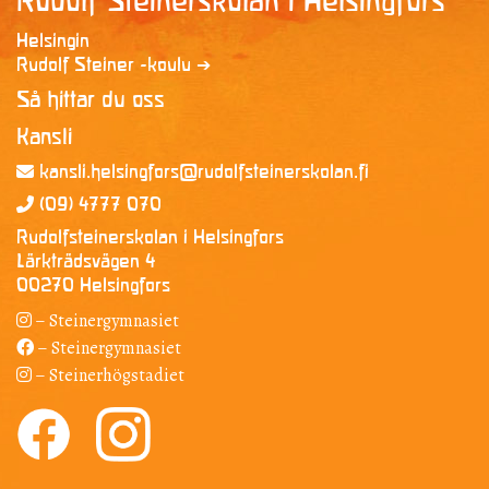
Rudolf Steinerskolan i Helsingfors
Helsingin
Rudolf Steiner -koulu ➔
Så hittar du oss
Kansli
kansli.helsingfors@rudolfsteinerskolan.fi
(09) 4777 070
Rudolfsteinerskolan i Helsingfors
Lärkträdsvägen 4
00270 Helsingfors
– Steinergymnasiet
– Steinergymnasiet
– Steinerhögstadiet