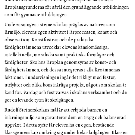
läroplansgrunderna för såväl den grundläggande utbildningen
som för gymnasieutbildningen.
Undervisningen i steinerskolan präglas av naturen som
lärmiljö, elevens egen aktivitet i lärprocessen, konst och
observation. Konstfostran och de praktiska
färdighetsämnena utvecklar elevens känslomässiga,
intellektuella, moraliska samt praktiska förmågor och
färdigheter. Skolans läroplan genomsyras av konst- och
färdighetsämnen, och dessa integreras i alla läroämnenas
lektioner. I undervisningen ingår det rikligt med fester,
utflykter och olika konstnärliga projekt, något som skolan är
känd för. Vardag och fest varvas i skolans verksamhet och de
ger en levande rytm åt skolgången.
Rudolf Steinerskolans mål är att erbjuda barnen en
inlärningsmiljö som garanterar dem en trygg och balanserad
uppväxt. I detta syfte får eleven ha en egen, bestående
klassgemenskap omkring sig under hela skolgången. Klassen