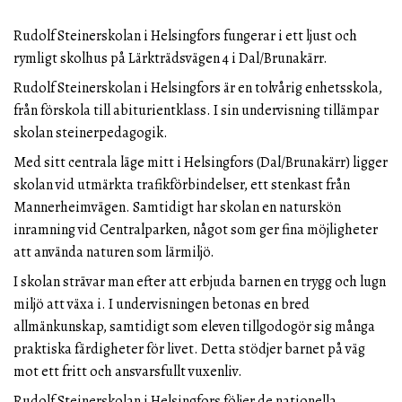
Rudolf Steinerskolan i Helsingfors fungerar i ett ljust och
rymligt skolhus på Lärkträdsvägen 4 i Dal/Brunakärr.
Rudolf Steinerskolan i Helsingfors är en tolvårig enhetsskola,
från förskola till abiturientklass. I sin undervisning tillämpar
skolan steinerpedagogik.
Med sitt centrala läge mitt i Helsingfors (Dal/Brunakärr) ligger
skolan vid utmärkta trafikförbindelser, ett stenkast från
Mannerheimvägen. Samtidigt har skolan en naturskön
inramning vid Centralparken, något som ger fina möjligheter
att använda naturen som lärmiljö.
I skolan strävar man efter att erbjuda barnen en trygg och lugn
miljö att växa i. I undervisningen betonas en bred
allmänkunskap, samtidigt som eleven tillgodogör sig många
praktiska färdigheter för livet. Detta stödjer barnet på väg
mot ett fritt och ansvarsfullt vuxenliv.
Rudolf Steinerskolan i Helsingfors följer de nationella