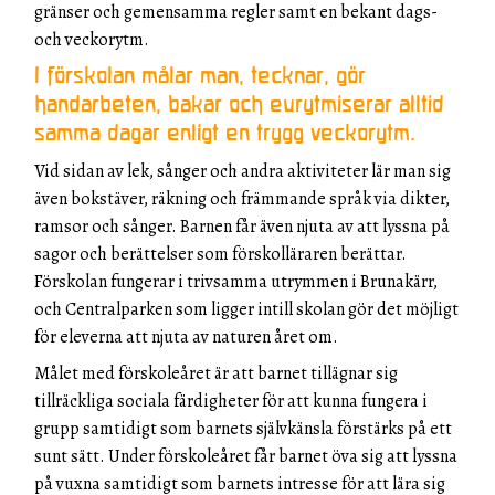
gränser och gemensamma regler samt en bekant dags-
och veckorytm.
I förskolan målar man, tecknar, gör
handarbeten, bakar och eurytmiserar alltid
samma dagar enligt en trygg veckorytm.
Vid sidan av lek, sånger och andra aktiviteter lär man sig
även bokstäver, räkning och främmande språk via dikter,
ramsor och sånger. Barnen får även njuta av att lyssna på
sagor och berättelser som förskolläraren berättar.
Förskolan fungerar i trivsamma utrymmen i Brunakärr,
och Centralparken som ligger intill skolan gör det möjligt
för eleverna att njuta av naturen året om.
Målet med förskoleåret är att barnet tillägnar sig
tillräckliga sociala färdigheter för att kunna fungera i
grupp samtidigt som barnets självkänsla förstärks på ett
sunt sätt. Under förskoleåret får barnet öva sig att lyssna
på vuxna samtidigt som barnets intresse för att lära sig