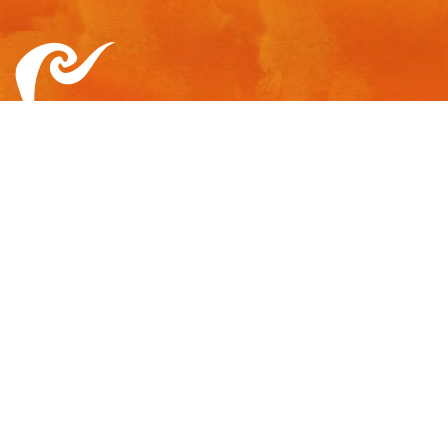
Rudolf Steinerskolan i Helsingfors
Helsingin
Rudolf Steiner -koulu ➔
Så hittar du oss
Kansli
kansli.helsingfors@rudolfsteinerskolan.fi
(09) 4777 070
Rudolfsteinerskolan i Helsingfors
Lärkträdsvägen 4
00270 Helsingfors
– Steinergymnasiet