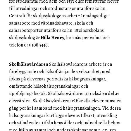
för stödsamtal med dem och styr eller remitterar elever
till utredningar och stödinstanser utanför skolan.
Centralt för skolpsykologens arbete är mångsidigt
samarbete med vårdnadshavare, skola och
samarbetsparter utanför skolan. Steinerskolans
skolpsykolog är
Nilla Henry
, hon nås per wilma och
telefon 045 108 5446.
Skolhälsovårdaren
Skolhälsovårdarens arbete är en
förebyggande och hälsofrämjande verksamhet, med
fokus på elevernas periodiska hälsogranskningar,
omfattande hälsohälsogranskningar och
uppföljningsbesök. Skolhälsovårdaren är också en del av
elevvården. Skolhälsovårdaren träffar alla elever minst en
gång per år i samband med hälsogranskningen. Vid dessa
hälsogranskningar kartläggs elevens tillväxt, utveckling
och välmående utifrån hens ålder och individuella behov
med hjälp av samtal och undersökningar som t. ex. syn,