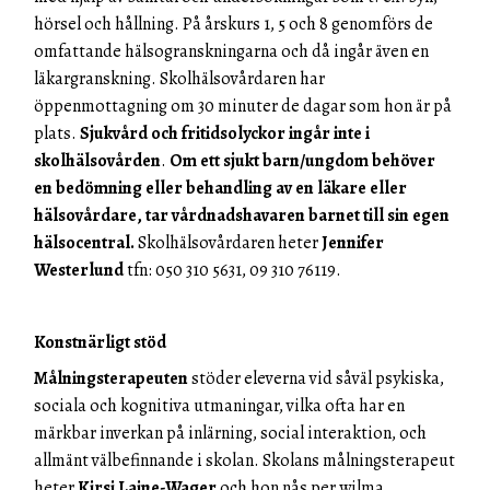
hörsel och hållning. På årskurs 1, 5 och 8 genomförs de
omfattande hälsogranskningarna och då ingår även en
läkargranskning. Skolhälsovårdaren har
öppenmottagning om 30 minuter de dagar som hon är på
plats.
Sjukvård och fritidsolyckor ingår inte i
skolhälsovården
.
Om ett sjukt barn/ungdom behöver
en bedömning eller behandling av en läkare eller
hälsovårdare, tar vårdnadshavaren barnet till sin egen
hälsocentral.
Skolhälsovårdaren heter
Jennifer
Westerlund
tfn: 050 310 5631, 09 310 76119.
Konstnärligt stöd
Målningsterapeuten
stöder eleverna vid såväl psykiska,
sociala och kognitiva utmaningar, vilka ofta har en
märkbar inverkan på inlärning, social interaktion, och
allmänt välbefinnande i skolan. Skolans målningsterapeut
heter
Kirsi Laine-Wager
och hon nås per wilma.